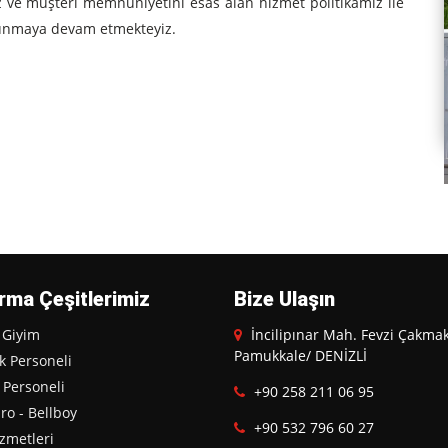
z ve müşteri memnuniyetini esas alan hizmet politikamız ile
 sunmaya devam etmekteyiz.
rma Çeşitlerimiz
Bize Ulaşın
 Giyim
İncilipınar Mah. Fevzi Çakmak
Pamukkale/ DENİZLİ
k Personeli
 Personeli
+90 258 211 06 95
ro - Bellboy
+90 532 796 60 27
zmetleri