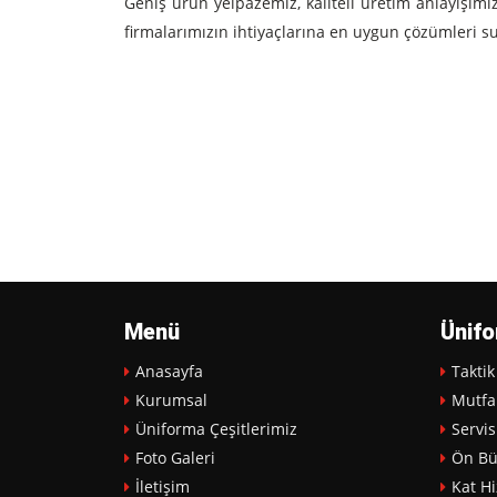
Geniş ürün yelpazemiz, kaliteli üretim anlayışımı
firmalarımızın ihtiyaçlarına en uygun çözümleri
Menü
Ünifo
Anasayfa
Taktik
Kurumsal
Mutfa
Üniforma Çeşitlerimiz
Servis
Foto Galeri
Ön Bü
İletişim
Kat Hi